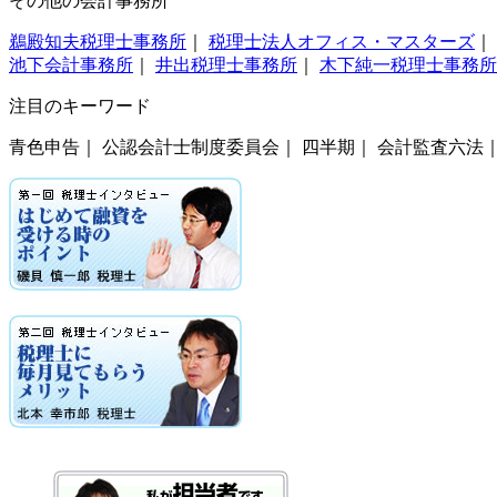
その他の会計事務所
鵜殿知夫税理士事務所
｜
税理士法人オフィス・マスターズ
｜
池下会計事務所
｜
井出税理士事務所
｜
木下純一税理士事務所
注目のキーワード
青色申告｜ 公認会計士制度委員会｜ 四半期｜ 会計監査六法