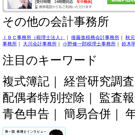
その他の会計事務所
ＩＢＣ事務所（税理士法人）
｜
後藤進税務会計事務所
｜
秋元
事務所
｜
大川会計事務所
｜
小野修一郎税理士事務所
｜
鈴木
注目のキーワード
複式簿記｜ 経営研究調査
配偶者特別控除｜ 監査報
青色申告｜ 簡易合併｜ 