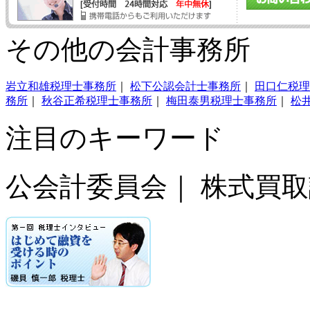
その他の会計事務所
岩立和雄税理士事務所
｜
松下公認会計士事務所
｜
田口仁税理
務所
｜
秋谷正希税理士事務所
｜
梅田泰男税理士事務所
｜
松
注目のキーワード
公会計委員会｜ 株式買取