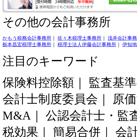
その他の会計事務所
かもう税務会計事務所
｜
佐々木税理士事務所
｜
浅井会計事務
栃本昌宏税理士事務所
｜
税理士法人伊藤会計事務所
｜
伊知地
注目のキーワード
保険料控除額｜ 監査基準
会計士制度委員会｜ 原価
M&A｜ 公認会計士・監
税効果｜ 簡易合併｜ 会