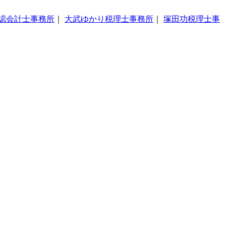
認会計士事務所
｜
大武ゆかり税理士事務所
｜
塚田功税理士事