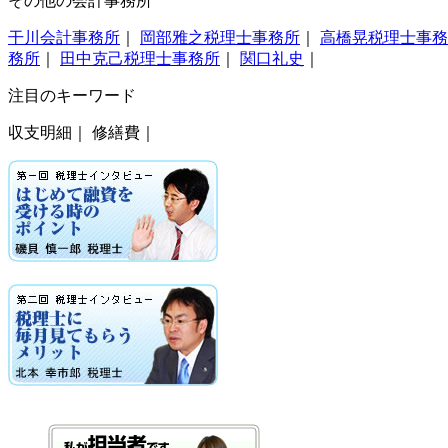
その他の会計事務所
干川会計事務所
｜
岡部雅之税理士事務所
｜
高橋晃税理士事務
務所
｜
田中克己税理士事務所
｜
関口礼史
｜
注目のキーワード
収支明細｜ 修繕費｜