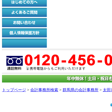
トップページ
>
会計事務所検索
>
群馬県の会計事務所
>
太田