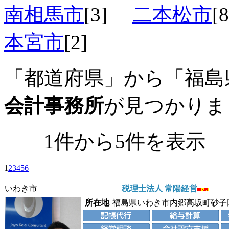
南相馬市
[3]
二本松市
[
本宮市
[2]
「都道府県」から「福島
会計事務所
が見つかりま
1件から5件を表
1
2
3
4
5
6
いわき市
税理士法人 常陽経営
所在地
福島県いわき市内郷高坂町砂子田