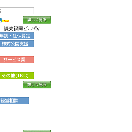
所
5 読売福岡ビル9階