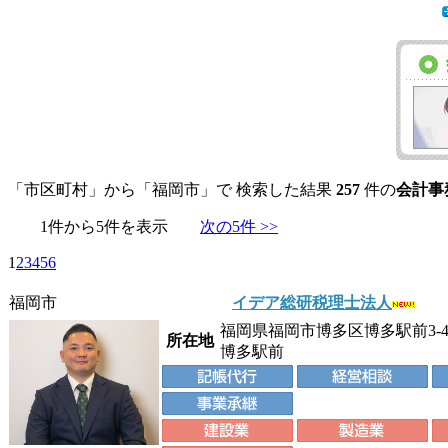
「市区町村」から「福岡市」で 検索した結果
257
件の
会計事
1件から5件を表示
次の5件 >>
1
2
3
4
5
6
福岡市
イデア総研税理士法人
福岡県福岡市博多区博多駅前3-4
所在地
博多駅前