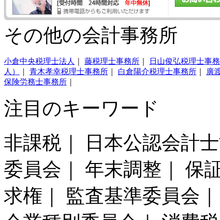
その他の会計事務所
小倉中央税理士法人
｜
藤税理士事務所
｜
日山俊弘税理士事務
人）
｜
青木孝幸税理士事務所
｜
白倉陽介税理士事務所
｜
廣
保険労務士事務所
｜
注目のキーワード
非課税｜ 日本公認会計
委員会｜ 年末調整｜ 保
求権｜ 監査基準委員会｜