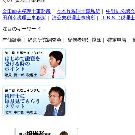
その他の会計事務所
金田睦夫税理士事務所
｜
今本昇税理士事務所
｜
中野純公認会
田利幸税理士事務所
｜
清公夫税理士事務所
｜
ＩＢＳ（税理士
注目のキーワード
有価証券｜ 経営研究調査会｜ 配偶者特別控除｜ 確定申告｜ 