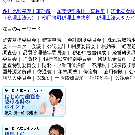
その他の会計事務所
多川光和税理士事務所
｜
加藤博司税理士事務所
｜
河北英次税
（税理士法人）
｜
櫛田将司税理士事務所
｜
税理士法人タカイ
注目のキーワード
監査基準委員会｜ 確定申告｜ 会計制度委員会｜ 株式買取請求
会・モニター会議｜ 公認会計士制度委員会｜ 税効果｜ 経理処
調査会｜ 品質管理基準委員会｜ 税務申告書作成｜ 経営研究調
委員会｜ 消費税｜ 銀行等監査特別委員会｜ 繰延税金資産｜ 
監査特別委員会｜ 財務・企業価値評価｜ 不課税｜ 源泉徴収票
国外源泉所得｜ 交通費｜ 年末調整｜ 修繕費｜ 雇用保険｜ 公
利法人委員会｜ M&A｜ 一括償却資産｜ 課税所得｜ 公認会