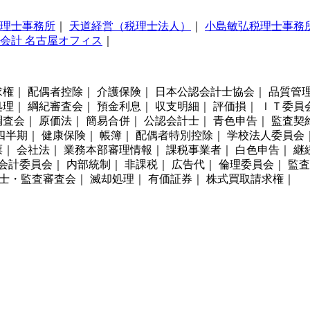
理士事務所
｜
天道経営（税理士法人）
｜
小島敏弘税理士事務
会計 名古屋オフィス
｜
権｜ 配偶者控除｜ 介護保険｜ 日本公認会計士協会｜ 品質管理
理｜ 綱紀審査会｜ 預金利息｜ 収支明細｜ 評価損｜ ＩＴ委員
査会｜ 原価法｜ 簡易合併｜ 公認会計士｜ 青色申告｜ 監査契
四半期｜ 健康保険｜ 帳簿｜ 配偶者特別控除｜ 学校法人委員会
｜ 会社法｜ 業務本部審理情報｜ 課税事業者｜ 白色申告｜ 継
会計委員会｜ 内部統制｜ 非課税｜ 広告代｜ 倫理委員会｜ 監
計士・監査審査会｜ 滅却処理｜ 有価証券｜ 株式買取請求権｜