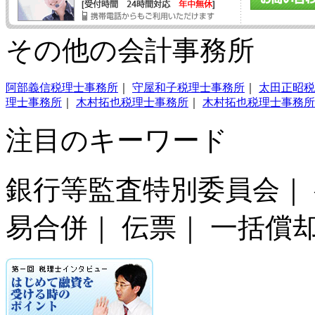
その他の会計事務所
阿部義信税理士事務所
｜
守屋和子税理士事務所
｜
太田正昭税
理士事務所
｜
木村拓也税理士事務所
｜
木村拓也税理士事務所
注目のキーワード
銀行等監査特別委員会｜ 
易合併｜ 伝票｜ 一括償