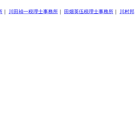
所
｜
川田禎一税理士事務所
｜
田畑英伍税理士事務所
｜
川村邦