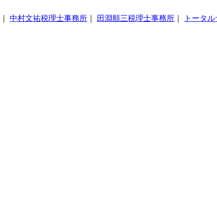
｜
中村文祐税理士事務所
｜
田淵順三税理士事務所
｜
トータル