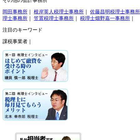
その他の会計事務所
岡田事務所
｜
根岸英人税理士事務所
｜
佐藤昌明税理士事務所
理士事務所
｜
笠置税理士事務所
｜
税理士畑野嘉一事務所
｜
注目のキーワード
課税事業者｜