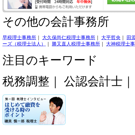
その他の会計事務所
早税理士事務所
｜
大久保尚仁税理士事務所
｜
大平哲央
｜
田
ーズ（税理士法人）
｜
勝又直人税理士事務所
｜
大神税理士事
注目のキーワード
税務調整｜ 公認会計士｜