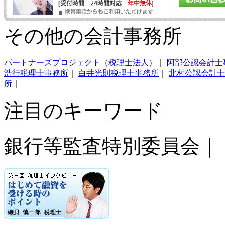
その他の会計事務所
パートナーズプロジェクト（税理士法人）
｜
阿部公認会計士
浩行税理士事務所
｜
白井光則税理士事務所
｜
北村公認会計士
所
｜
注目のキーワード
銀行等監査特別委員会｜