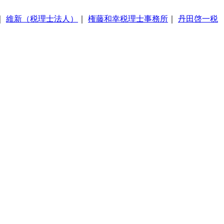
｜
維新（税理士法人）
｜
権藤和幸税理士事務所
｜
丹田啓一税