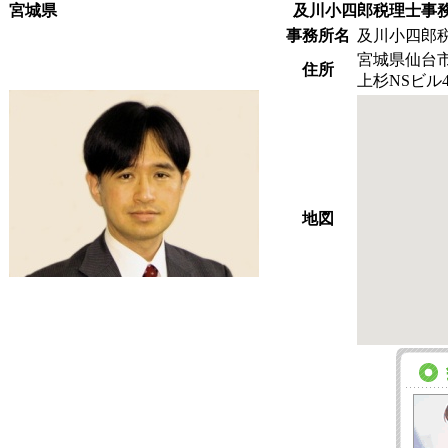
宮城県
及川小四郎税理士事
事務所名
及川小四郎
宮城県仙台市
住所
上杉NSビル
地図