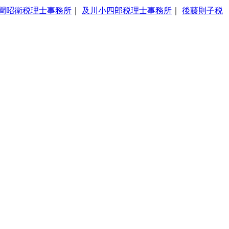
間昭衛税理士事務所
｜
及川小四郎税理士事務所
｜
後藤則子税