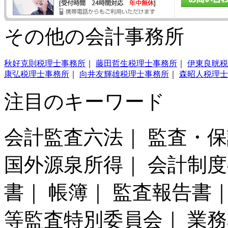
その他の会計事務所
秋好克則税理士事務所
｜
藤田哲生税理士事務所
｜
伊東良晄税
康弘税理士事務所
｜
向井友輝雄税理士事務所
｜
森昭人税理士
注目のキーワード
会計監査六法｜ 監査・
国外源泉所得｜ 会計制度
書｜ 帳簿｜ 監査報告書｜
等監査特別委員会｜ 業