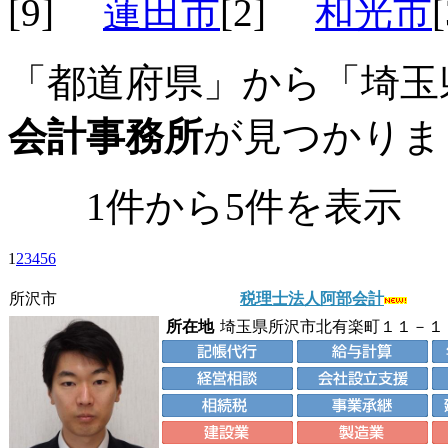
[9]
蓮田市
[2]
和光市
「都道府県」から「埼玉
会計事務所
が見つかりま
1件から5件を表
1
2
3
4
5
6
所沢市
税理士法人阿部会計
所在地
埼玉県所沢市北有楽町１１－１