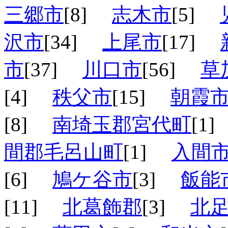
三郷市
[8]
志木市
[5]
沢市
[34]
上尾市
[17]
市
[37]
川口市
[56]
草
[4]
秩父市
[15]
朝霞
[8]
南埼玉郡宮代町
[1
間郡毛呂山町
[1]
入間
[6]
鳩ケ谷市
[3]
飯能
[11]
北葛飾郡
[3]
北