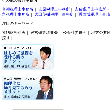
その他の会計事務所
音瀬税理士事務所
｜
吉原税理士事務所
｜
吉積税理士事務所（
之税理士事務所
｜
大田茂樹税理士事務所
｜
香西博税理士事務
注目のキーワード
連結財務諸表｜ 経営研究調査会｜ 公会計委員会｜ 地方公共
控除｜