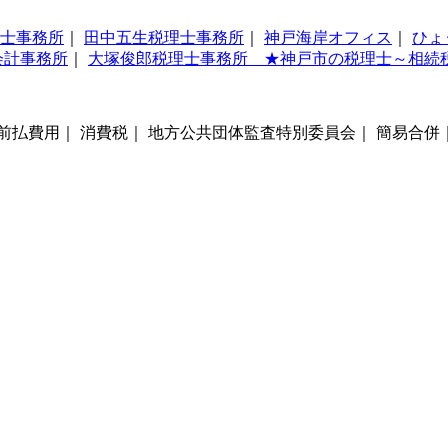
士事務所
｜
田中五生税理士事務所
｜
神戸海岸オフィス
｜
ひょ
会計事務所
｜
大塚俊郎税理士事務所 ★神戸市の税理士～相続
 前払費用｜ 消費税｜ 地方公共団体監査特別委員会｜ 簡易合併