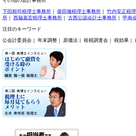
その他の会計事務所
下田順司税理士事務所
｜
柴田徹税理士事務所
｜
竹内安正税理
所
｜
西脇嘉宏税理士事務所
｜
古西公認会計士事務所
｜
甲南
注目のキーワード
公会計委員会｜ 年末調整｜ 原価法｜ 租税調査会｜ 税効果｜