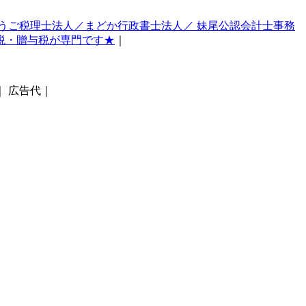
うご税理士法人／まどか行政書士法人／ 妹尾公認会計士事務
税・贈与税が専門です★
｜
｜ 広告代｜